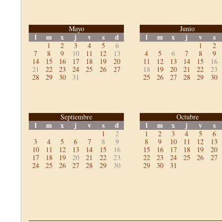
Mayo
Junio
l
m
x
j
v
s
d
l
m
x
j
v
s
1
2
3
4
5
6
1
2
7
8
9
10
11
12
13
4
5
6
7
8
9
14
15
16
17
18
19
20
11
12
13
14
15
16
21
22
23
24
25
26
27
18
19
20
21
22
23
28
29
30
31
25
26
27
28
29
30
Septiembre
Octubre
l
m
x
j
v
s
d
l
m
x
j
v
s
1
2
1
2
3
4
5
6
3
4
5
6
7
8
9
8
9
10
11
12
13
10
11
12
13
14
15
16
15
16
17
18
19
20
17
18
19
20
21
22
23
22
23
24
25
26
27
24
25
26
27
28
29
30
29
30
31