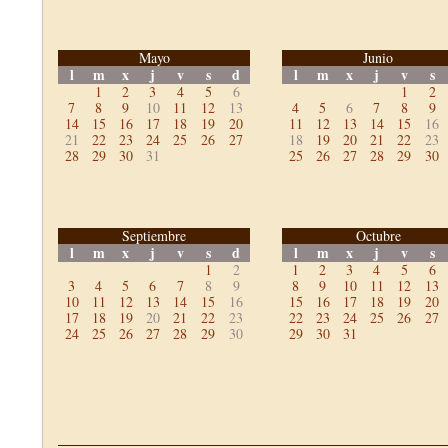
Mayo
Junio
l
m
x
j
v
s
d
l
m
x
j
v
s
1
2
3
4
5
6
1
2
7
8
9
10
11
12
13
4
5
6
7
8
9
14
15
16
17
18
19
20
11
12
13
14
15
16
21
22
23
24
25
26
27
18
19
20
21
22
23
28
29
30
31
25
26
27
28
29
30
Septiembre
Octubre
l
m
x
j
v
s
d
l
m
x
j
v
s
1
2
1
2
3
4
5
6
3
4
5
6
7
8
9
8
9
10
11
12
13
10
11
12
13
14
15
16
15
16
17
18
19
20
17
18
19
20
21
22
23
22
23
24
25
26
27
24
25
26
27
28
29
30
29
30
31