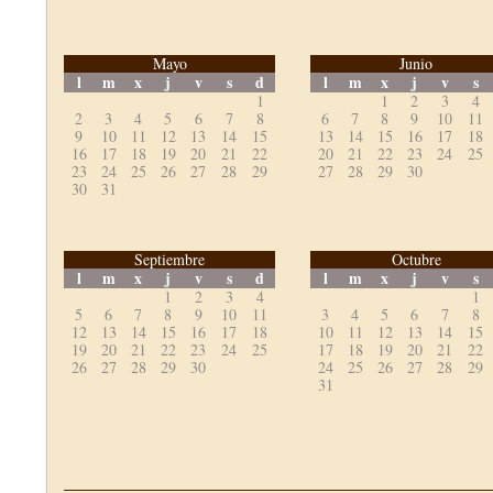
Mayo
Junio
l
m
x
j
v
s
d
l
m
x
j
v
s
1
1
2
3
4
2
3
4
5
6
7
8
6
7
8
9
10
11
9
10
11
12
13
14
15
13
14
15
16
17
18
16
17
18
19
20
21
22
20
21
22
23
24
25
23
24
25
26
27
28
29
27
28
29
30
30
31
Septiembre
Octubre
l
m
x
j
v
s
d
l
m
x
j
v
s
1
2
3
4
1
5
6
7
8
9
10
11
3
4
5
6
7
8
12
13
14
15
16
17
18
10
11
12
13
14
15
19
20
21
22
23
24
25
17
18
19
20
21
22
26
27
28
29
30
24
25
26
27
28
29
31