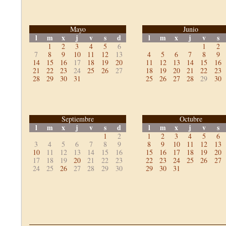
Mayo
Junio
l
m
x
j
v
s
d
l
m
x
j
v
s
1
2
3
4
5
6
1
2
7
8
9
10
11
12
13
4
5
6
7
8
9
14
15
16
17
18
19
20
11
12
13
14
15
16
21
22
23
24
25
26
27
18
19
20
21
22
23
28
29
30
31
25
26
27
28
29
30
Septiembre
Octubre
l
m
x
j
v
s
d
l
m
x
j
v
s
1
2
1
2
3
4
5
6
3
4
5
6
7
8
9
8
9
10
11
12
13
10
11
12
13
14
15
16
15
16
17
18
19
20
17
18
19
20
21
22
23
22
23
24
25
26
27
24
25
26
27
28
29
30
29
30
31