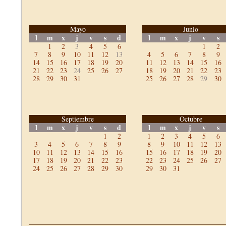
Mayo
Junio
l
m
x
j
v
s
d
l
m
x
j
v
s
1
2
3
4
5
6
1
2
7
8
9
10
11
12
13
4
5
6
7
8
9
14
15
16
17
18
19
20
11
12
13
14
15
16
21
22
23
24
25
26
27
18
19
20
21
22
23
28
29
30
31
25
26
27
28
29
30
Septiembre
Octubre
l
m
x
j
v
s
d
l
m
x
j
v
s
1
2
1
2
3
4
5
6
3
4
5
6
7
8
9
8
9
10
11
12
13
10
11
12
13
14
15
16
15
16
17
18
19
20
17
18
19
20
21
22
23
22
23
24
25
26
27
24
25
26
27
28
29
30
29
30
31