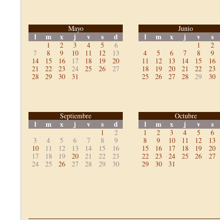
Mayo
Junio
l
m
x
j
v
s
d
l
m
x
j
v
s
1
2
3
4
5
6
1
2
7
8
9
10
11
12
13
4
5
6
7
8
9
14
15
16
17
18
19
20
11
12
13
14
15
16
21
22
23
24
25
26
27
18
19
20
21
22
23
28
29
30
31
25
26
27
28
29
30
Septiembre
Octubre
l
m
x
j
v
s
d
l
m
x
j
v
s
1
2
1
2
3
4
5
6
3
4
5
6
7
8
9
8
9
10
11
12
13
10
11
12
13
14
15
16
15
16
17
18
19
20
17
18
19
20
21
22
23
22
23
24
25
26
27
24
25
26
27
28
29
30
29
30
31