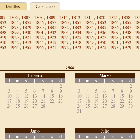
Detalles
Calendario
805
,
1806
,
1807
,
1808
,
1809
,
1811
,
1813
,
1814
,
1820
,
1821
,
1838
,
18
853
,
1854
,
1855
,
1856
,
1857
,
1860
,
1861
,
1862
,
1863
,
1864
,
1865
,
18
877
,
1878
,
1879
,
1880
,
1881
,
1882
,
1883
,
1884
,
1885
,
1886
,
1887
,
18
898
,
1899
,
1900
,
1901
,
1902
,
1903
,
1904
,
1905
,
1906
,
1907
,
1908
,
19
919
,
1920
,
1921
,
1922
,
1923
,
1924
,
1925
,
1926
,
1927
,
1928
,
1929
,
19
940
,
1942
,
1943
,
1944
,
1945
,
1947
,
1948
,
1949
,
1950
,
1951
,
1952
,
19
963
,
1964
,
1965
,
1966
,
1971
,
1972
,
1973
,
1974
,
1975
,
1978
,
1979
,
19
1806
Febrero
Marzo
l
m
x
j
v
s
d
l
m
x
j
v
s
d
1
2
1
2
3
4
5
6
7
8
9
3
4
5
6
7
8
9
10
11
12
13
14
15
16
10
11
12
13
14
15
16
17
18
19
20
21
22
23
17
18
19
20
21
22
23
24
25
26
27
28
24
25
26
27
28
29
30
31
Junio
Julio
l
m
x
j
v
s
d
l
m
x
j
v
s
d