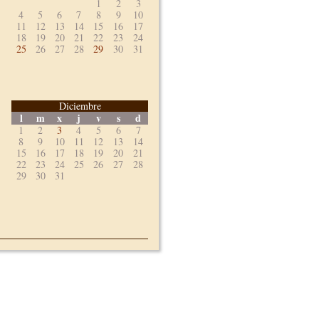
1
2
3
4
5
6
7
8
9
10
11
12
13
14
15
16
17
18
19
20
21
22
23
24
25
26
27
28
29
30
31
Diciembre
l
m
x
j
v
s
d
1
2
3
4
5
6
7
8
9
10
11
12
13
14
15
16
17
18
19
20
21
22
23
24
25
26
27
28
29
30
31