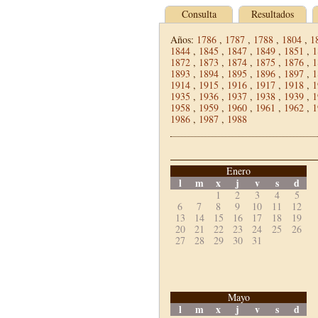
Consulta
Resultados
Años:
1786
,
1787
,
1788
,
1804
,
1
1844
,
1845
,
1847
,
1849
,
1851
,
1
1872
,
1873
,
1874
,
1875
,
1876
,
1
1893
,
1894
,
1895
,
1896
,
1897
,
1
1914
,
1915
,
1916
,
1917
,
1918
,
1
1935
,
1936
,
1937
,
1938
,
1939
,
1
1958
,
1959
,
1960
,
1961
,
1962
,
1
1986
,
1987
,
1988
Enero
l
m
x
j
v
s
d
1
2
3
4
5
6
7
8
9
10
11
12
13
14
15
16
17
18
19
20
21
22
23
24
25
26
27
28
29
30
31
Mayo
l
m
x
j
v
s
d