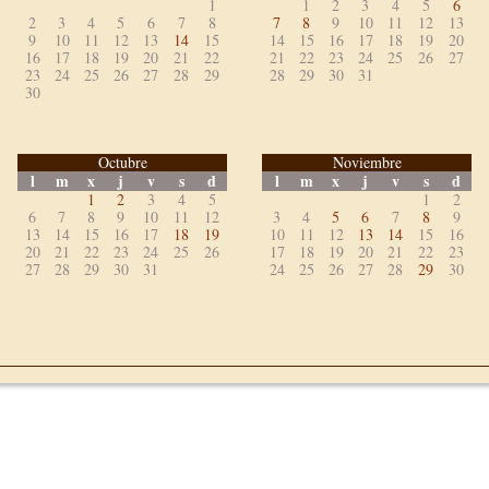
1
1
2
3
4
5
6
2
3
4
5
6
7
8
7
8
9
10
11
12
13
9
10
11
12
13
14
15
14
15
16
17
18
19
20
16
17
18
19
20
21
22
21
22
23
24
25
26
27
23
24
25
26
27
28
29
28
29
30
31
30
Octubre
Noviembre
l
m
x
j
v
s
d
l
m
x
j
v
s
d
1
2
3
4
5
1
2
6
7
8
9
10
11
12
3
4
5
6
7
8
9
13
14
15
16
17
18
19
10
11
12
13
14
15
16
20
21
22
23
24
25
26
17
18
19
20
21
22
23
27
28
29
30
31
24
25
26
27
28
29
30