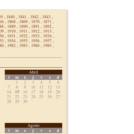
39
,
1840
,
1841
,
1842
,
1843
,
66
,
1868
,
1869
,
1870
,
1871
,
88
,
1889
,
1890
,
1891
,
1892
,
09
,
1910
,
1911
,
1912
,
1913
,
30
,
1931
,
1932
,
1933
,
1934
,
53
,
1954
,
1955
,
1956
,
1957
,
80
,
1982
,
1983
,
1984
,
1985
,
Abril
l
m
x
j
v
s
d
1
2
3
4
5
6
7
8
9
10
11
12
13
14
15
16
17
18
19
20
21
22
23
24
25
26
27
28
29
30
Agosto
l
m
x
j
v
s
d