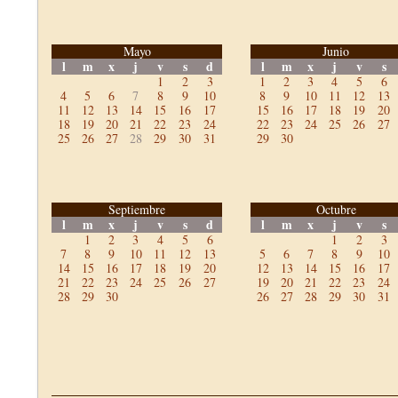
Mayo
Junio
l
m
x
j
v
s
d
l
m
x
j
v
s
1
2
3
1
2
3
4
5
6
4
5
6
7
8
9
10
8
9
10
11
12
13
11
12
13
14
15
16
17
15
16
17
18
19
20
18
19
20
21
22
23
24
22
23
24
25
26
27
25
26
27
28
29
30
31
29
30
Septiembre
Octubre
l
m
x
j
v
s
d
l
m
x
j
v
s
1
2
3
4
5
6
1
2
3
7
8
9
10
11
12
13
5
6
7
8
9
10
14
15
16
17
18
19
20
12
13
14
15
16
17
21
22
23
24
25
26
27
19
20
21
22
23
24
28
29
30
26
27
28
29
30
31