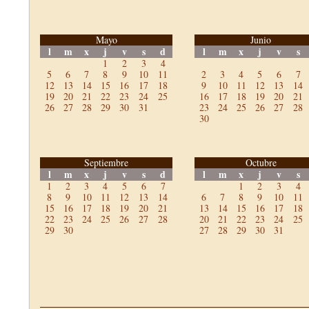
Mayo
Junio
l
m
x
j
v
s
d
l
m
x
j
v
s
1
2
3
4
5
6
7
8
9
10
11
2
3
4
5
6
7
12
13
14
15
16
17
18
9
10
11
12
13
14
19
20
21
22
23
24
25
16
17
18
19
20
21
26
27
28
29
30
31
23
24
25
26
27
28
30
Septiembre
Octubre
l
m
x
j
v
s
d
l
m
x
j
v
s
1
2
3
4
5
6
7
1
2
3
4
8
9
10
11
12
13
14
6
7
8
9
10
11
15
16
17
18
19
20
21
13
14
15
16
17
18
22
23
24
25
26
27
28
20
21
22
23
24
25
29
30
27
28
29
30
31