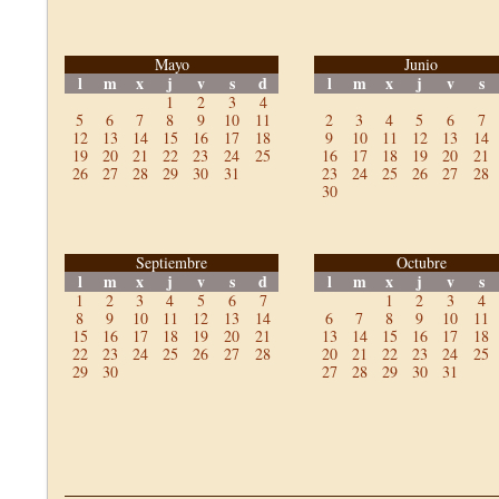
Mayo
Junio
l
m
x
j
v
s
d
l
m
x
j
v
s
1
2
3
4
5
6
7
8
9
10
11
2
3
4
5
6
7
12
13
14
15
16
17
18
9
10
11
12
13
14
19
20
21
22
23
24
25
16
17
18
19
20
21
26
27
28
29
30
31
23
24
25
26
27
28
30
Septiembre
Octubre
l
m
x
j
v
s
d
l
m
x
j
v
s
1
2
3
4
5
6
7
1
2
3
4
8
9
10
11
12
13
14
6
7
8
9
10
11
15
16
17
18
19
20
21
13
14
15
16
17
18
22
23
24
25
26
27
28
20
21
22
23
24
25
29
30
27
28
29
30
31