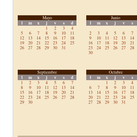
Mayo
Junio
l
m
x
j
v
s
d
l
m
x
j
v
s
1
2
3
4
5
6
7
8
9
10
11
2
3
4
5
6
7
12
13
14
15
16
17
18
9
10
11
12
13
14
19
20
21
22
23
24
25
16
17
18
19
20
21
26
27
28
29
30
31
23
24
25
26
27
28
30
Septiembre
Octubre
l
m
x
j
v
s
d
l
m
x
j
v
s
1
2
3
4
5
6
7
1
2
3
4
8
9
10
11
12
13
14
6
7
8
9
10
11
15
16
17
18
19
20
21
13
14
15
16
17
18
22
23
24
25
26
27
28
20
21
22
23
24
25
29
30
27
28
29
30
31