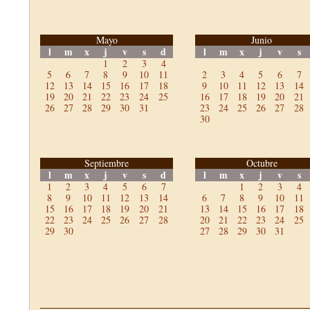
Mayo
Junio
l
m
x
j
v
s
d
l
m
x
j
v
s
1
2
3
4
5
6
7
8
9
10
11
2
3
4
5
6
7
12
13
14
15
16
17
18
9
10
11
12
13
14
19
20
21
22
23
24
25
16
17
18
19
20
21
26
27
28
29
30
31
23
24
25
26
27
28
30
Septiembre
Octubre
l
m
x
j
v
s
d
l
m
x
j
v
s
1
2
3
4
5
6
7
1
2
3
4
8
9
10
11
12
13
14
6
7
8
9
10
11
15
16
17
18
19
20
21
13
14
15
16
17
18
22
23
24
25
26
27
28
20
21
22
23
24
25
29
30
27
28
29
30
31