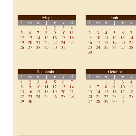
Mayo
Junio
l
m
x
j
v
s
d
l
m
x
j
v
s
1
2
3
4
5
6
7
8
9
10
11
2
3
4
5
6
7
12
13
14
15
16
17
18
9
10
11
12
13
14
19
20
21
22
23
24
25
16
17
18
19
20
21
26
27
28
29
30
31
23
24
25
26
27
28
30
Septiembre
Octubre
l
m
x
j
v
s
d
l
m
x
j
v
s
1
2
3
4
5
6
7
1
2
3
4
8
9
10
11
12
13
14
6
7
8
9
10
11
15
16
17
18
19
20
21
13
14
15
16
17
18
22
23
24
25
26
27
28
20
21
22
23
24
25
29
30
27
28
29
30
31