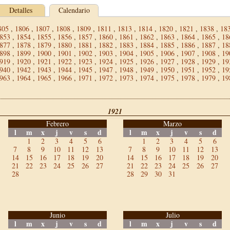
Detalles
Calendario
805
,
1806
,
1807
,
1808
,
1809
,
1811
,
1813
,
1814
,
1820
,
1821
,
1838
,
18
853
,
1854
,
1855
,
1856
,
1857
,
1860
,
1861
,
1862
,
1863
,
1864
,
1865
,
18
877
,
1878
,
1879
,
1880
,
1881
,
1882
,
1883
,
1884
,
1885
,
1886
,
1887
,
18
898
,
1899
,
1900
,
1901
,
1902
,
1903
,
1904
,
1905
,
1906
,
1907
,
1908
,
19
919
,
1920
,
1921
,
1922
,
1923
,
1924
,
1925
,
1926
,
1927
,
1928
,
1929
,
19
940
,
1942
,
1943
,
1944
,
1945
,
1947
,
1948
,
1949
,
1950
,
1951
,
1952
,
19
963
,
1964
,
1965
,
1966
,
1971
,
1972
,
1973
,
1974
,
1975
,
1978
,
1979
,
19
1921
Febrero
Marzo
l
m
x
j
v
s
d
l
m
x
j
v
s
d
1
2
3
4
5
6
1
2
3
4
5
6
7
8
9
10
11
12
13
7
8
9
10
11
12
13
14
15
16
17
18
19
20
14
15
16
17
18
19
20
21
22
23
24
25
26
27
21
22
23
24
25
26
27
28
28
29
30
31
Junio
Julio
l
m
x
j
v
s
d
l
m
x
j
v
s
d