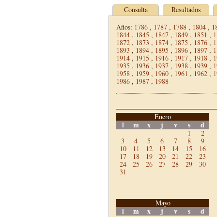
Consulta
Resultados
Años:
1786
,
1787
,
1788
,
1804
,
1
1844
,
1845
,
1847
,
1849
,
1851
,
1
1872
,
1873
,
1874
,
1875
,
1876
,
1
1893
,
1894
,
1895
,
1896
,
1897
,
1
1914
,
1915
,
1916
,
1917
,
1918
,
1
1935
,
1936
,
1937
,
1938
,
1939
,
1
1958
,
1959
,
1960
,
1961
,
1962
,
1
1986
,
1987
,
1988
Enero
l
m
x
j
v
s
d
1
2
3
4
5
6
7
8
9
10
11
12
13
14
15
16
17
18
19
20
21
22
23
24
25
26
27
28
29
30
31
Mayo
l
m
x
j
v
s
d