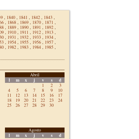
39
,
1840
,
1841
,
1842
,
1843
,
66
,
1868
,
1869
,
1870
,
1871
,
88
,
1889
,
1890
,
1891
,
1892
,
09
,
1910
,
1911
,
1912
,
1913
,
30
,
1931
,
1932
,
1933
,
1934
,
53
,
1954
,
1955
,
1956
,
1957
,
80
,
1982
,
1983
,
1984
,
1985
,
Abril
l
m
x
j
v
s
d
1
2
3
4
5
6
7
8
9
10
11
12
13
14
15
16
17
18
19
20
21
22
23
24
25
26
27
28
29
30
Agosto
l
m
x
j
v
s
d