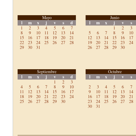
Mayo
Junio
l
m
x
j
v
s
d
l
m
x
j
v
s
1
2
3
4
5
6
7
1
2
3
8
9
10
11
12
13
14
5
6
7
8
9
10
15
16
17
18
19
20
21
12
13
14
15
16
17
22
23
24
25
26
27
28
19
20
21
22
23
24
29
30
31
26
27
28
29
30
Septiembre
Octubre
l
m
x
j
v
s
d
l
m
x
j
v
s
1
2
3
4
5
6
7
8
9
10
2
3
4
5
6
7
11
12
13
14
15
16
17
9
10
11
12
13
14
18
19
20
21
22
23
24
16
17
18
19
20
21
25
26
27
28
29
30
23
24
25
26
27
28
30
31