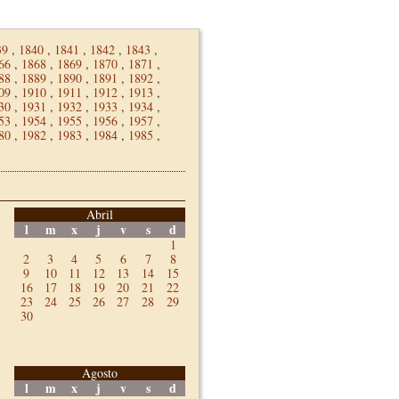
39
,
1840
,
1841
,
1842
,
1843
,
66
,
1868
,
1869
,
1870
,
1871
,
88
,
1889
,
1890
,
1891
,
1892
,
09
,
1910
,
1911
,
1912
,
1913
,
30
,
1931
,
1932
,
1933
,
1934
,
53
,
1954
,
1955
,
1956
,
1957
,
80
,
1982
,
1983
,
1984
,
1985
,
Abril
l
m
x
j
v
s
d
1
2
3
4
5
6
7
8
9
10
11
12
13
14
15
16
17
18
19
20
21
22
23
24
25
26
27
28
29
30
Agosto
l
m
x
j
v
s
d