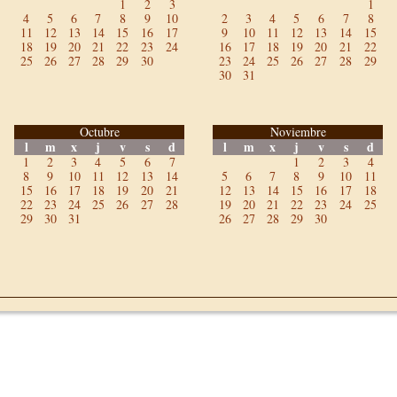
1
2
3
1
4
5
6
7
8
9
10
2
3
4
5
6
7
8
11
12
13
14
15
16
17
9
10
11
12
13
14
15
18
19
20
21
22
23
24
16
17
18
19
20
21
22
25
26
27
28
29
30
23
24
25
26
27
28
29
30
31
Octubre
Noviembre
l
m
x
j
v
s
d
l
m
x
j
v
s
d
1
2
3
4
5
6
7
1
2
3
4
8
9
10
11
12
13
14
5
6
7
8
9
10
11
15
16
17
18
19
20
21
12
13
14
15
16
17
18
22
23
24
25
26
27
28
19
20
21
22
23
24
25
29
30
31
26
27
28
29
30