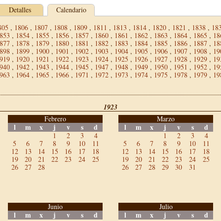
Detalles
Calendario
805
,
1806
,
1807
,
1808
,
1809
,
1811
,
1813
,
1814
,
1820
,
1821
,
1838
,
18
853
,
1854
,
1855
,
1856
,
1857
,
1860
,
1861
,
1862
,
1863
,
1864
,
1865
,
18
877
,
1878
,
1879
,
1880
,
1881
,
1882
,
1883
,
1884
,
1885
,
1886
,
1887
,
18
898
,
1899
,
1900
,
1901
,
1902
,
1903
,
1904
,
1905
,
1906
,
1907
,
1908
,
19
919
,
1920
,
1921
,
1922
,
1923
,
1924
,
1925
,
1926
,
1927
,
1928
,
1929
,
19
940
,
1942
,
1943
,
1944
,
1945
,
1947
,
1948
,
1949
,
1950
,
1951
,
1952
,
19
963
,
1964
,
1965
,
1966
,
1971
,
1972
,
1973
,
1974
,
1975
,
1978
,
1979
,
19
1923
Febrero
Marzo
l
m
x
j
v
s
d
l
m
x
j
v
s
d
1
2
3
4
1
2
3
4
5
6
7
8
9
10
11
5
6
7
8
9
10
11
12
13
14
15
16
17
18
12
13
14
15
16
17
18
19
20
21
22
23
24
25
19
20
21
22
23
24
25
26
27
28
26
27
28
29
30
31
Junio
Julio
l
m
x
j
v
s
d
l
m
x
j
v
s
d