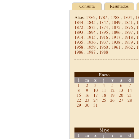
Consulta
Resultados
Años:
1786
,
1787
,
1788
,
1804
,
1
1844
,
1845
,
1847
,
1849
,
1851
,
1
1872
,
1873
,
1874
,
1875
,
1876
,
1
1893
,
1894
,
1895
,
1896
,
1897
,
1
1914
,
1915
,
1916
,
1917
,
1918
,
1
1935
,
1936
,
1937
,
1938
,
1939
,
1
1958
,
1959
,
1960
,
1961
,
1962
,
1
1986
,
1987
,
1988
Enero
l
m
x
j
v
s
d
1
2
3
4
5
6
7
8
9
10
11
12
13
14
15
16
17
18
19
20
21
22
23
24
25
26
27
28
29
30
31
Mayo
l
m
x
j
v
s
d