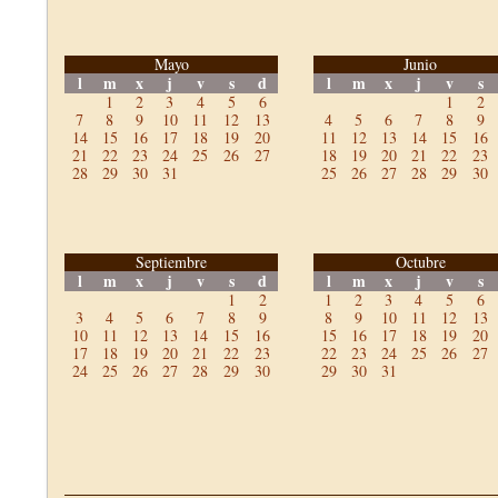
Mayo
Junio
l
m
x
j
v
s
d
l
m
x
j
v
s
1
2
3
4
5
6
1
2
7
8
9
10
11
12
13
4
5
6
7
8
9
14
15
16
17
18
19
20
11
12
13
14
15
16
21
22
23
24
25
26
27
18
19
20
21
22
23
28
29
30
31
25
26
27
28
29
30
Septiembre
Octubre
l
m
x
j
v
s
d
l
m
x
j
v
s
1
2
1
2
3
4
5
6
3
4
5
6
7
8
9
8
9
10
11
12
13
10
11
12
13
14
15
16
15
16
17
18
19
20
17
18
19
20
21
22
23
22
23
24
25
26
27
24
25
26
27
28
29
30
29
30
31