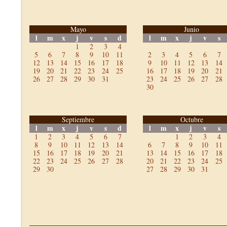
Mayo
Junio
l
m
x
j
v
s
d
l
m
x
j
v
s
1
2
3
4
5
6
7
8
9
10
11
2
3
4
5
6
7
12
13
14
15
16
17
18
9
10
11
12
13
14
19
20
21
22
23
24
25
16
17
18
19
20
21
26
27
28
29
30
31
23
24
25
26
27
28
30
Septiembre
Octubre
l
m
x
j
v
s
d
l
m
x
j
v
s
1
2
3
4
5
6
7
1
2
3
4
8
9
10
11
12
13
14
6
7
8
9
10
11
15
16
17
18
19
20
21
13
14
15
16
17
18
22
23
24
25
26
27
28
20
21
22
23
24
25
29
30
27
28
29
30
31