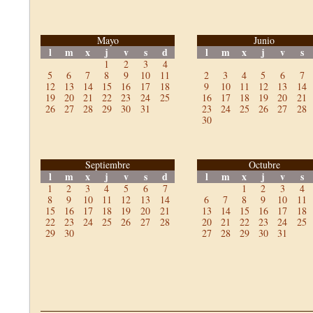
Mayo
Junio
l
m
x
j
v
s
d
l
m
x
j
v
s
1
2
3
4
5
6
7
8
9
10
11
2
3
4
5
6
7
12
13
14
15
16
17
18
9
10
11
12
13
14
19
20
21
22
23
24
25
16
17
18
19
20
21
26
27
28
29
30
31
23
24
25
26
27
28
30
Septiembre
Octubre
l
m
x
j
v
s
d
l
m
x
j
v
s
1
2
3
4
5
6
7
1
2
3
4
8
9
10
11
12
13
14
6
7
8
9
10
11
15
16
17
18
19
20
21
13
14
15
16
17
18
22
23
24
25
26
27
28
20
21
22
23
24
25
29
30
27
28
29
30
31