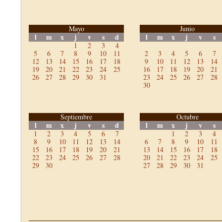
Mayo
Junio
l
m
x
j
v
s
d
l
m
x
j
v
s
1
2
3
4
5
6
7
8
9
10
11
2
3
4
5
6
7
12
13
14
15
16
17
18
9
10
11
12
13
14
19
20
21
22
23
24
25
16
17
18
19
20
21
26
27
28
29
30
31
23
24
25
26
27
28
30
Septiembre
Octubre
l
m
x
j
v
s
d
l
m
x
j
v
s
1
2
3
4
5
6
7
1
2
3
4
8
9
10
11
12
13
14
6
7
8
9
10
11
15
16
17
18
19
20
21
13
14
15
16
17
18
22
23
24
25
26
27
28
20
21
22
23
24
25
29
30
27
28
29
30
31