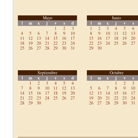
Mayo
Junio
l
m
x
j
v
s
d
l
m
x
j
v
s
1
2
3
1
2
3
4
5
6
4
5
6
7
8
9
10
8
9
10
11
12
13
11
12
13
14
15
16
17
15
16
17
18
19
20
18
19
20
21
22
23
24
22
23
24
25
26
27
25
26
27
28
29
30
31
29
30
Septiembre
Octubre
l
m
x
j
v
s
d
l
m
x
j
v
s
1
2
3
4
5
6
1
2
3
7
8
9
10
11
12
13
5
6
7
8
9
10
14
15
16
17
18
19
20
12
13
14
15
16
17
21
22
23
24
25
26
27
19
20
21
22
23
24
28
29
30
26
27
28
29
30
31