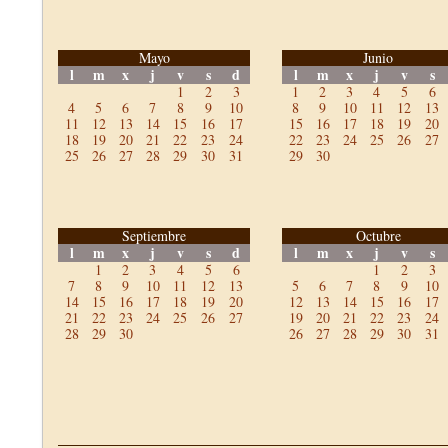
Mayo
Junio
l
m
x
j
v
s
d
l
m
x
j
v
s
1
2
3
1
2
3
4
5
6
4
5
6
7
8
9
10
8
9
10
11
12
13
11
12
13
14
15
16
17
15
16
17
18
19
20
18
19
20
21
22
23
24
22
23
24
25
26
27
25
26
27
28
29
30
31
29
30
Septiembre
Octubre
l
m
x
j
v
s
d
l
m
x
j
v
s
1
2
3
4
5
6
1
2
3
7
8
9
10
11
12
13
5
6
7
8
9
10
14
15
16
17
18
19
20
12
13
14
15
16
17
21
22
23
24
25
26
27
19
20
21
22
23
24
28
29
30
26
27
28
29
30
31