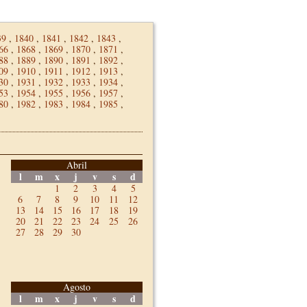
39
,
1840
,
1841
,
1842
,
1843
,
66
,
1868
,
1869
,
1870
,
1871
,
88
,
1889
,
1890
,
1891
,
1892
,
09
,
1910
,
1911
,
1912
,
1913
,
30
,
1931
,
1932
,
1933
,
1934
,
53
,
1954
,
1955
,
1956
,
1957
,
80
,
1982
,
1983
,
1984
,
1985
,
Abril
l
m
x
j
v
s
d
1
2
3
4
5
6
7
8
9
10
11
12
13
14
15
16
17
18
19
20
21
22
23
24
25
26
27
28
29
30
Agosto
l
m
x
j
v
s
d