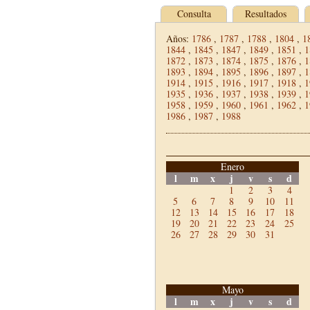
Consulta
Resultados
Años:
1786
,
1787
,
1788
,
1804
,
1
1844
,
1845
,
1847
,
1849
,
1851
,
1
1872
,
1873
,
1874
,
1875
,
1876
,
1
1893
,
1894
,
1895
,
1896
,
1897
,
1
1914
,
1915
,
1916
,
1917
,
1918
,
1
1935
,
1936
,
1937
,
1938
,
1939
,
1
1958
,
1959
,
1960
,
1961
,
1962
,
1
1986
,
1987
,
1988
Enero
l
m
x
j
v
s
d
1
2
3
4
5
6
7
8
9
10
11
12
13
14
15
16
17
18
19
20
21
22
23
24
25
26
27
28
29
30
31
Mayo
l
m
x
j
v
s
d