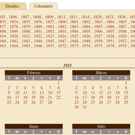
Detalles
Calendario
805
,
1806
,
1807
,
1808
,
1809
,
1811
,
1813
,
1814
,
1820
,
1821
,
1838
,
18
853
,
1854
,
1855
,
1856
,
1857
,
1860
,
1861
,
1862
,
1863
,
1864
,
1865
,
18
877
,
1878
,
1879
,
1880
,
1881
,
1882
,
1883
,
1884
,
1885
,
1886
,
1887
,
18
898
,
1899
,
1900
,
1901
,
1902
,
1903
,
1904
,
1905
,
1906
,
1907
,
1908
,
19
919
,
1920
,
1921
,
1922
,
1923
,
1924
,
1925
,
1926
,
1927
,
1928
,
1929
,
19
940
,
1942
,
1943
,
1944
,
1945
,
1947
,
1948
,
1949
,
1950
,
1951
,
1952
,
19
963
,
1964
,
1965
,
1966
,
1971
,
1972
,
1973
,
1974
,
1975
,
1978
,
1979
,
19
1925
Febrero
Marzo
l
m
x
j
v
s
d
l
m
x
j
v
s
d
1
1
2
3
4
5
6
7
8
2
3
4
5
6
7
8
9
10
11
12
13
14
15
9
10
11
12
13
14
15
16
17
18
19
20
21
22
16
17
18
19
20
21
22
23
24
25
26
27
28
23
24
25
26
27
28
29
30
31
Junio
Julio
l
m
x
j
v
s
d
l
m
x
j
v
s
d