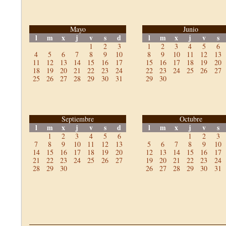
Mayo
Junio
l
m
x
j
v
s
d
l
m
x
j
v
s
1
2
3
1
2
3
4
5
6
4
5
6
7
8
9
10
8
9
10
11
12
13
11
12
13
14
15
16
17
15
16
17
18
19
20
18
19
20
21
22
23
24
22
23
24
25
26
27
25
26
27
28
29
30
31
29
30
Septiembre
Octubre
l
m
x
j
v
s
d
l
m
x
j
v
s
1
2
3
4
5
6
1
2
3
7
8
9
10
11
12
13
5
6
7
8
9
10
14
15
16
17
18
19
20
12
13
14
15
16
17
21
22
23
24
25
26
27
19
20
21
22
23
24
28
29
30
26
27
28
29
30
31