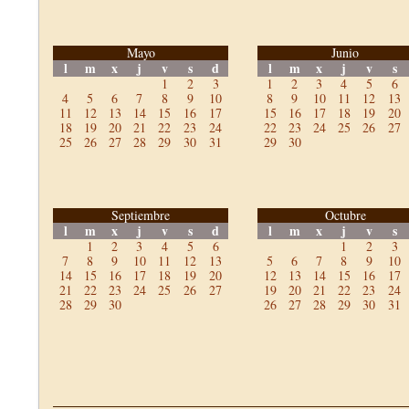
Mayo
Junio
l
m
x
j
v
s
d
l
m
x
j
v
s
1
2
3
1
2
3
4
5
6
4
5
6
7
8
9
10
8
9
10
11
12
13
11
12
13
14
15
16
17
15
16
17
18
19
20
18
19
20
21
22
23
24
22
23
24
25
26
27
25
26
27
28
29
30
31
29
30
Septiembre
Octubre
l
m
x
j
v
s
d
l
m
x
j
v
s
1
2
3
4
5
6
1
2
3
7
8
9
10
11
12
13
5
6
7
8
9
10
14
15
16
17
18
19
20
12
13
14
15
16
17
21
22
23
24
25
26
27
19
20
21
22
23
24
28
29
30
26
27
28
29
30
31