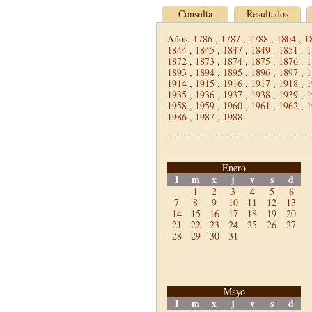
Consulta
Resultados
Años:
1786
,
1787
,
1788
,
1804
,
1
1844
,
1845
,
1847
,
1849
,
1851
,
1
1872
,
1873
,
1874
,
1875
,
1876
,
1
1893
,
1894
,
1895
,
1896
,
1897
,
1
1914
,
1915
,
1916
,
1917
,
1918
,
1
1935
,
1936
,
1937
,
1938
,
1939
,
1
1958
,
1959
,
1960
,
1961
,
1962
,
1
1986
,
1987
,
1988
Enero
l
m
x
j
v
s
d
1
2
3
4
5
6
7
8
9
10
11
12
13
14
15
16
17
18
19
20
21
22
23
24
25
26
27
28
29
30
31
Mayo
l
m
x
j
v
s
d