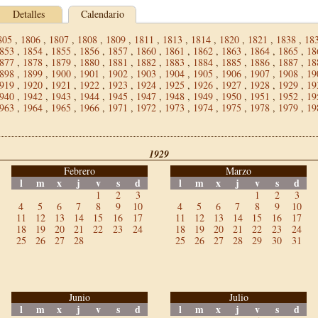
Detalles
Calendario
805
,
1806
,
1807
,
1808
,
1809
,
1811
,
1813
,
1814
,
1820
,
1821
,
1838
,
18
853
,
1854
,
1855
,
1856
,
1857
,
1860
,
1861
,
1862
,
1863
,
1864
,
1865
,
18
877
,
1878
,
1879
,
1880
,
1881
,
1882
,
1883
,
1884
,
1885
,
1886
,
1887
,
18
898
,
1899
,
1900
,
1901
,
1902
,
1903
,
1904
,
1905
,
1906
,
1907
,
1908
,
19
919
,
1920
,
1921
,
1922
,
1923
,
1924
,
1925
,
1926
,
1927
,
1928
,
1929
,
19
940
,
1942
,
1943
,
1944
,
1945
,
1947
,
1948
,
1949
,
1950
,
1951
,
1952
,
19
963
,
1964
,
1965
,
1966
,
1971
,
1972
,
1973
,
1974
,
1975
,
1978
,
1979
,
19
1929
Febrero
Marzo
l
m
x
j
v
s
d
l
m
x
j
v
s
d
1
2
3
1
2
3
4
5
6
7
8
9
10
4
5
6
7
8
9
10
11
12
13
14
15
16
17
11
12
13
14
15
16
17
18
19
20
21
22
23
24
18
19
20
21
22
23
24
25
26
27
28
25
26
27
28
29
30
31
Junio
Julio
l
m
x
j
v
s
d
l
m
x
j
v
s
d