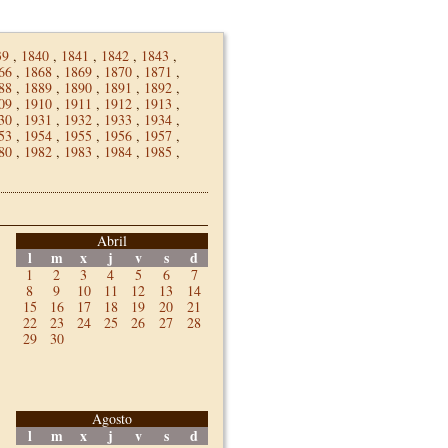
39
,
1840
,
1841
,
1842
,
1843
,
66
,
1868
,
1869
,
1870
,
1871
,
88
,
1889
,
1890
,
1891
,
1892
,
09
,
1910
,
1911
,
1912
,
1913
,
30
,
1931
,
1932
,
1933
,
1934
,
53
,
1954
,
1955
,
1956
,
1957
,
80
,
1982
,
1983
,
1984
,
1985
,
Abril
l
m
x
j
v
s
d
1
2
3
4
5
6
7
8
9
10
11
12
13
14
15
16
17
18
19
20
21
22
23
24
25
26
27
28
29
30
Agosto
l
m
x
j
v
s
d