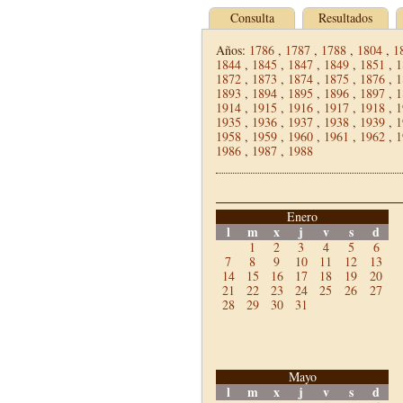
Consulta
Resultados
Años:
1786
,
1787
,
1788
,
1804
,
1
1844
,
1845
,
1847
,
1849
,
1851
,
1
1872
,
1873
,
1874
,
1875
,
1876
,
1
1893
,
1894
,
1895
,
1896
,
1897
,
1
1914
,
1915
,
1916
,
1917
,
1918
,
1
1935
,
1936
,
1937
,
1938
,
1939
,
1
1958
,
1959
,
1960
,
1961
,
1962
,
1
1986
,
1987
,
1988
Enero
l
m
x
j
v
s
d
1
2
3
4
5
6
7
8
9
10
11
12
13
14
15
16
17
18
19
20
21
22
23
24
25
26
27
28
29
30
31
Mayo
l
m
x
j
v
s
d