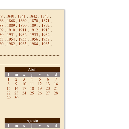
39
,
1840
,
1841
,
1842
,
1843
,
66
,
1868
,
1869
,
1870
,
1871
,
88
,
1889
,
1890
,
1891
,
1892
,
09
,
1910
,
1911
,
1912
,
1913
,
30
,
1931
,
1932
,
1933
,
1934
,
53
,
1954
,
1955
,
1956
,
1957
,
80
,
1982
,
1983
,
1984
,
1985
,
Abril
l
m
x
j
v
s
d
1
2
3
4
5
6
7
8
9
10
11
12
13
14
15
16
17
18
19
20
21
22
23
24
25
26
27
28
29
30
Agosto
l
m
x
j
v
s
d