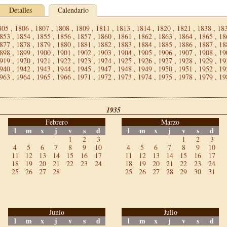
Detalles
Calendario
805
,
1806
,
1807
,
1808
,
1809
,
1811
,
1813
,
1814
,
1820
,
1821
,
1838
,
18
853
,
1854
,
1855
,
1856
,
1857
,
1860
,
1861
,
1862
,
1863
,
1864
,
1865
,
18
877
,
1878
,
1879
,
1880
,
1881
,
1882
,
1883
,
1884
,
1885
,
1886
,
1887
,
18
898
,
1899
,
1900
,
1901
,
1902
,
1903
,
1904
,
1905
,
1906
,
1907
,
1908
,
19
919
,
1920
,
1921
,
1922
,
1923
,
1924
,
1925
,
1926
,
1927
,
1928
,
1929
,
19
940
,
1942
,
1943
,
1944
,
1945
,
1947
,
1948
,
1949
,
1950
,
1951
,
1952
,
19
963
,
1964
,
1965
,
1966
,
1971
,
1972
,
1973
,
1974
,
1975
,
1978
,
1979
,
19
1935
Febrero
Marzo
l
m
x
j
v
s
d
l
m
x
j
v
s
d
1
2
3
1
2
3
4
5
6
7
8
9
10
4
5
6
7
8
9
10
11
12
13
14
15
16
17
11
12
13
14
15
16
17
18
19
20
21
22
23
24
18
19
20
21
22
23
24
25
26
27
28
25
26
27
28
29
30
31
Junio
Julio
l
m
x
j
v
s
d
l
m
x
j
v
s
d