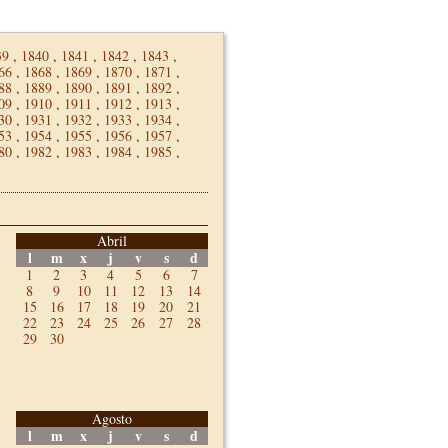
39
,
1840
,
1841
,
1842
,
1843
,
66
,
1868
,
1869
,
1870
,
1871
,
88
,
1889
,
1890
,
1891
,
1892
,
09
,
1910
,
1911
,
1912
,
1913
,
30
,
1931
,
1932
,
1933
,
1934
,
53
,
1954
,
1955
,
1956
,
1957
,
80
,
1982
,
1983
,
1984
,
1985
,
Abril
l
m
x
j
v
s
d
1
2
3
4
5
6
7
8
9
10
11
12
13
14
15
16
17
18
19
20
21
22
23
24
25
26
27
28
29
30
Agosto
l
m
x
j
v
s
d