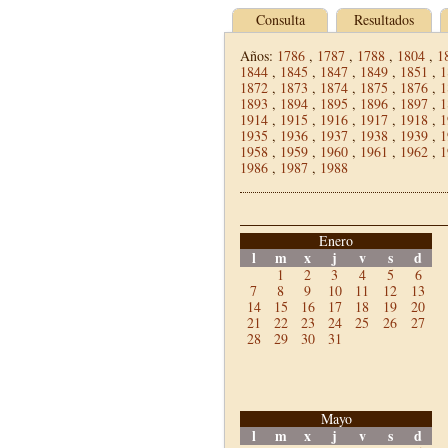
Consulta
Resultados
Años:
1786
,
1787
,
1788
,
1804
,
1
1844
,
1845
,
1847
,
1849
,
1851
,
1
1872
,
1873
,
1874
,
1875
,
1876
,
1
1893
,
1894
,
1895
,
1896
,
1897
,
1
1914
,
1915
,
1916
,
1917
,
1918
,
1
1935
,
1936
,
1937
,
1938
,
1939
,
1
1958
,
1959
,
1960
,
1961
,
1962
,
1
1986
,
1987
,
1988
Enero
l
m
x
j
v
s
d
1
2
3
4
5
6
7
8
9
10
11
12
13
14
15
16
17
18
19
20
21
22
23
24
25
26
27
28
29
30
31
Mayo
l
m
x
j
v
s
d