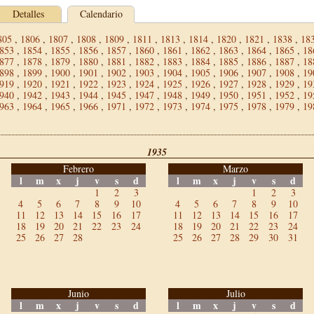
Detalles
Calendario
805
,
1806
,
1807
,
1808
,
1809
,
1811
,
1813
,
1814
,
1820
,
1821
,
1838
,
18
853
,
1854
,
1855
,
1856
,
1857
,
1860
,
1861
,
1862
,
1863
,
1864
,
1865
,
18
877
,
1878
,
1879
,
1880
,
1881
,
1882
,
1883
,
1884
,
1885
,
1886
,
1887
,
18
898
,
1899
,
1900
,
1901
,
1902
,
1903
,
1904
,
1905
,
1906
,
1907
,
1908
,
19
919
,
1920
,
1921
,
1922
,
1923
,
1924
,
1925
,
1926
,
1927
,
1928
,
1929
,
19
940
,
1942
,
1943
,
1944
,
1945
,
1947
,
1948
,
1949
,
1950
,
1951
,
1952
,
19
963
,
1964
,
1965
,
1966
,
1971
,
1972
,
1973
,
1974
,
1975
,
1978
,
1979
,
19
1935
Febrero
Marzo
l
m
x
j
v
s
d
l
m
x
j
v
s
d
1
2
3
1
2
3
4
5
6
7
8
9
10
4
5
6
7
8
9
10
11
12
13
14
15
16
17
11
12
13
14
15
16
17
18
19
20
21
22
23
24
18
19
20
21
22
23
24
25
26
27
28
25
26
27
28
29
30
31
Junio
Julio
l
m
x
j
v
s
d
l
m
x
j
v
s
d