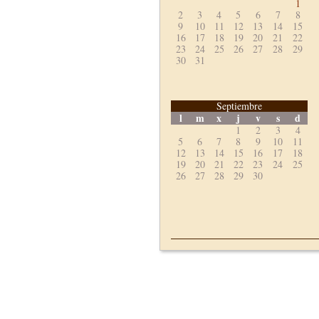
1
2
3
4
5
6
7
8
9
10
11
12
13
14
15
16
17
18
19
20
21
22
23
24
25
26
27
28
29
30
31
Septiembre
l
m
x
j
v
s
d
1
2
3
4
5
6
7
8
9
10
11
12
13
14
15
16
17
18
19
20
21
22
23
24
25
26
27
28
29
30