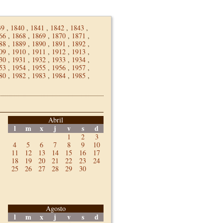
39
,
1840
,
1841
,
1842
,
1843
,
66
,
1868
,
1869
,
1870
,
1871
,
88
,
1889
,
1890
,
1891
,
1892
,
09
,
1910
,
1911
,
1912
,
1913
,
30
,
1931
,
1932
,
1933
,
1934
,
53
,
1954
,
1955
,
1956
,
1957
,
80
,
1982
,
1983
,
1984
,
1985
,
Abril
l
m
x
j
v
s
d
1
2
3
4
5
6
7
8
9
10
11
12
13
14
15
16
17
18
19
20
21
22
23
24
25
26
27
28
29
30
Agosto
l
m
x
j
v
s
d