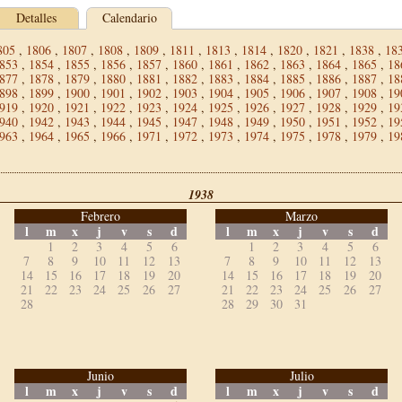
Detalles
Calendario
805
,
1806
,
1807
,
1808
,
1809
,
1811
,
1813
,
1814
,
1820
,
1821
,
1838
,
18
853
,
1854
,
1855
,
1856
,
1857
,
1860
,
1861
,
1862
,
1863
,
1864
,
1865
,
18
877
,
1878
,
1879
,
1880
,
1881
,
1882
,
1883
,
1884
,
1885
,
1886
,
1887
,
18
898
,
1899
,
1900
,
1901
,
1902
,
1903
,
1904
,
1905
,
1906
,
1907
,
1908
,
19
919
,
1920
,
1921
,
1922
,
1923
,
1924
,
1925
,
1926
,
1927
,
1928
,
1929
,
19
940
,
1942
,
1943
,
1944
,
1945
,
1947
,
1948
,
1949
,
1950
,
1951
,
1952
,
19
963
,
1964
,
1965
,
1966
,
1971
,
1972
,
1973
,
1974
,
1975
,
1978
,
1979
,
19
1938
Febrero
Marzo
l
m
x
j
v
s
d
l
m
x
j
v
s
d
1
2
3
4
5
6
1
2
3
4
5
6
7
8
9
10
11
12
13
7
8
9
10
11
12
13
14
15
16
17
18
19
20
14
15
16
17
18
19
20
21
22
23
24
25
26
27
21
22
23
24
25
26
27
28
28
29
30
31
Junio
Julio
l
m
x
j
v
s
d
l
m
x
j
v
s
d