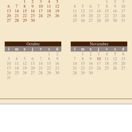
1
2
3
4
5
1
2
3
6
7
8
9
10
11
12
4
5
6
7
8
9
10
13
14
15
16
17
18
19
11
12
13
14
15
16
17
20
21
22
23
24
25
26
18
19
20
21
22
23
24
27
28
29
30
25
26
27
28
29
30
31
Octubre
Noviembre
l
m
x
j
v
s
d
l
m
x
j
v
s
d
1
2
1
2
3
4
5
6
3
4
5
6
7
8
9
7
8
9
10
11
12
13
10
11
12
13
14
15
16
14
15
16
17
18
19
20
17
18
19
20
21
22
23
21
22
23
24
25
26
27
24
25
26
27
28
29
30
28
29
30
31