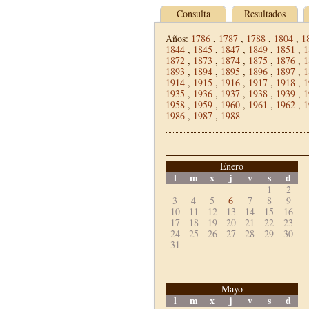
Consulta
Resultados
Años:
1786
,
1787
,
1788
,
1804
,
1
1844
,
1845
,
1847
,
1849
,
1851
,
1
1872
,
1873
,
1874
,
1875
,
1876
,
1
1893
,
1894
,
1895
,
1896
,
1897
,
1
1914
,
1915
,
1916
,
1917
,
1918
,
1
1935
,
1936
,
1937
,
1938
,
1939
,
1
1958
,
1959
,
1960
,
1961
,
1962
,
1
1986
,
1987
,
1988
Enero
l
m
x
j
v
s
d
1
2
3
4
5
6
7
8
9
10
11
12
13
14
15
16
17
18
19
20
21
22
23
24
25
26
27
28
29
30
31
Mayo
l
m
x
j
v
s
d