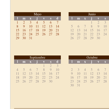
Mayo
Junio
l
m
x
j
v
s
d
l
m
x
j
v
s
1
2
3
4
5
6
7
1
2
3
8
9
10
11
12
13
14
5
6
7
8
9
10
15
16
17
18
19
20
21
12
13
14
15
16
17
22
23
24
25
26
27
28
19
20
21
22
23
24
29
30
31
26
27
28
29
30
Septiembre
Octubre
l
m
x
j
v
s
d
l
m
x
j
v
s
1
2
3
4
5
6
7
8
9
10
2
3
4
5
6
7
11
12
13
14
15
16
17
9
10
11
12
13
14
18
19
20
21
22
23
24
16
17
18
19
20
21
25
26
27
28
29
30
23
24
25
26
27
28
30
31