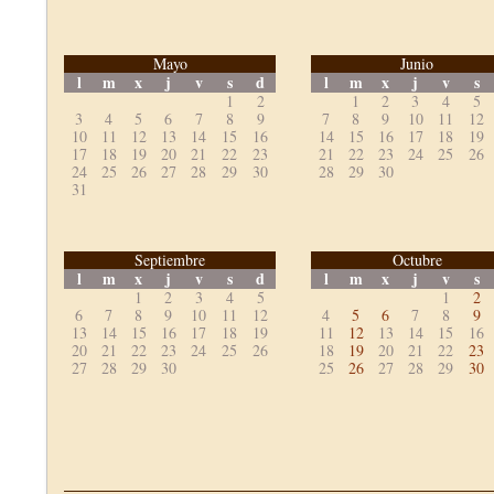
Mayo
Junio
l
m
x
j
v
s
d
l
m
x
j
v
s
1
2
1
2
3
4
5
3
4
5
6
7
8
9
7
8
9
10
11
12
10
11
12
13
14
15
16
14
15
16
17
18
19
17
18
19
20
21
22
23
21
22
23
24
25
26
24
25
26
27
28
29
30
28
29
30
31
Septiembre
Octubre
l
m
x
j
v
s
d
l
m
x
j
v
s
1
2
3
4
5
1
2
6
7
8
9
10
11
12
4
5
6
7
8
9
13
14
15
16
17
18
19
11
12
13
14
15
16
20
21
22
23
24
25
26
18
19
20
21
22
23
27
28
29
30
25
26
27
28
29
30