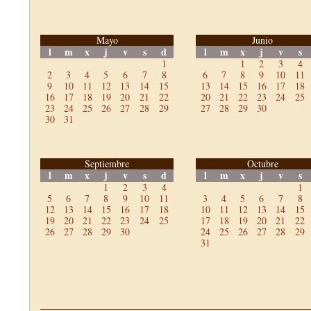
Mayo
Junio
l
m
x
j
v
s
d
l
m
x
j
v
s
1
1
2
3
4
2
3
4
5
6
7
8
6
7
8
9
10
11
9
10
11
12
13
14
15
13
14
15
16
17
18
16
17
18
19
20
21
22
20
21
22
23
24
25
23
24
25
26
27
28
29
27
28
29
30
30
31
Septiembre
Octubre
l
m
x
j
v
s
d
l
m
x
j
v
s
1
2
3
4
1
5
6
7
8
9
10
11
3
4
5
6
7
8
12
13
14
15
16
17
18
10
11
12
13
14
15
19
20
21
22
23
24
25
17
18
19
20
21
22
26
27
28
29
30
24
25
26
27
28
29
31