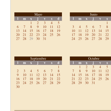
Mayo
Junio
l
m
x
j
v
s
d
l
m
x
j
v
s
1
2
3
4
5
1
6
7
8
9
10
11
12
3
4
5
6
7
8
13
14
15
16
17
18
19
10
11
12
13
14
15
20
21
22
23
24
25
26
17
18
19
20
21
22
27
28
29
30
31
24
25
26
27
28
29
Septiembre
Octubre
l
m
x
j
v
s
d
l
m
x
j
v
s
1
1
2
3
4
5
2
3
4
5
6
7
8
7
8
9
10
11
12
9
10
11
12
13
14
15
14
15
16
17
18
19
16
17
18
19
20
21
22
21
22
23
24
25
26
23
24
25
26
27
28
29
28
29
30
31
30