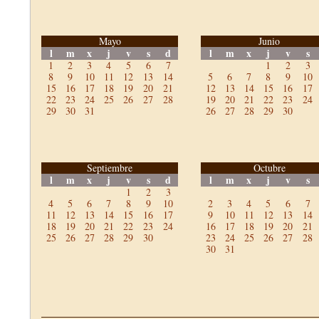
Mayo
Junio
l
m
x
j
v
s
d
l
m
x
j
v
s
1
2
3
4
5
6
7
1
2
3
8
9
10
11
12
13
14
5
6
7
8
9
10
15
16
17
18
19
20
21
12
13
14
15
16
17
22
23
24
25
26
27
28
19
20
21
22
23
24
29
30
31
26
27
28
29
30
Septiembre
Octubre
l
m
x
j
v
s
d
l
m
x
j
v
s
1
2
3
4
5
6
7
8
9
10
2
3
4
5
6
7
11
12
13
14
15
16
17
9
10
11
12
13
14
18
19
20
21
22
23
24
16
17
18
19
20
21
25
26
27
28
29
30
23
24
25
26
27
28
30
31