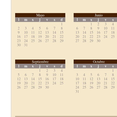
Mayo
Junio
l
m
x
j
v
s
d
l
m
x
j
v
s
1
1
2
3
4
2
3
4
5
6
7
8
6
7
8
9
10
11
9
10
11
12
13
14
15
13
14
15
16
17
18
16
17
18
19
20
21
22
20
21
22
23
24
25
23
24
25
26
27
28
29
27
28
29
30
30
31
Septiembre
Octubre
l
m
x
j
v
s
d
l
m
x
j
v
s
1
2
3
4
1
5
6
7
8
9
10
11
3
4
5
6
7
8
12
13
14
15
16
17
18
10
11
12
13
14
15
19
20
21
22
23
24
25
17
18
19
20
21
22
26
27
28
29
30
24
25
26
27
28
29
31