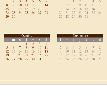
1
2
3
4
5
6
7
1
2
3
4
5
8
9
10
11
12
13
14
6
7
8
9
10
11
12
15
16
17
18
19
20
21
13
14
15
16
17
18
19
22
23
24
25
26
27
28
20
21
22
23
24
25
26
29
30
27
28
29
30
31
Octubre
Noviembre
l
m
x
j
v
s
d
l
m
x
j
v
s
d
1
2
3
4
1
5
6
7
8
9
10
11
2
3
4
5
6
7
8
12
13
14
15
16
17
18
9
10
11
12
13
14
15
19
20
21
22
23
24
25
16
17
18
19
20
21
22
26
27
28
29
30
31
23
24
25
26
27
28
29
30