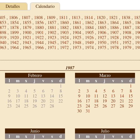
Detalles
Calendario
805
,
1806
,
1807
,
1808
,
1809
,
1811
,
1813
,
1814
,
1820
,
1821
,
1838
,
18
853
,
1854
,
1855
,
1856
,
1857
,
1860
,
1861
,
1862
,
1863
,
1864
,
1865
,
18
877
,
1878
,
1879
,
1880
,
1881
,
1882
,
1883
,
1884
,
1885
,
1886
,
1887
,
18
898
,
1899
,
1900
,
1901
,
1902
,
1903
,
1904
,
1905
,
1906
,
1907
,
1908
,
19
919
,
1920
,
1921
,
1922
,
1923
,
1924
,
1925
,
1926
,
1927
,
1928
,
1929
,
19
940
,
1942
,
1943
,
1944
,
1945
,
1947
,
1948
,
1949
,
1950
,
1951
,
1952
,
19
963
,
1964
,
1965
,
1966
,
1971
,
1972
,
1973
,
1974
,
1975
,
1978
,
1979
,
19
1987
Febrero
Marzo
l
m
x
j
v
s
d
l
m
x
j
v
s
d
1
1
2
3
4
5
6
7
8
2
3
4
5
6
7
8
9
10
11
12
13
14
15
9
10
11
12
13
14
15
16
17
18
19
20
21
22
16
17
18
19
20
21
22
23
24
25
26
27
28
23
24
25
26
27
28
29
30
31
Junio
Julio
l
m
x
j
v
s
d
l
m
x
j
v
s
d