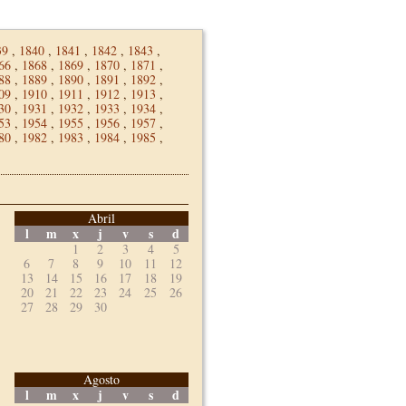
39
,
1840
,
1841
,
1842
,
1843
,
66
,
1868
,
1869
,
1870
,
1871
,
88
,
1889
,
1890
,
1891
,
1892
,
09
,
1910
,
1911
,
1912
,
1913
,
30
,
1931
,
1932
,
1933
,
1934
,
53
,
1954
,
1955
,
1956
,
1957
,
80
,
1982
,
1983
,
1984
,
1985
,
Abril
l
m
x
j
v
s
d
1
2
3
4
5
6
7
8
9
10
11
12
13
14
15
16
17
18
19
20
21
22
23
24
25
26
27
28
29
30
Agosto
l
m
x
j
v
s
d