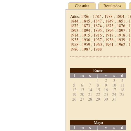
Consulta
Resultados
Años:
1786
,
1787
,
1788
,
1804
,
1
1844
,
1845
,
1847
,
1849
,
1851
,
1
1872
,
1873
,
1874
,
1875
,
1876
,
1
1893
,
1894
,
1895
,
1896
,
1897
,
1
1914
,
1915
,
1916
,
1917
,
1918
,
1
1935
,
1936
,
1937
,
1938
,
1939
,
1
1958
,
1959
,
1960
,
1961
,
1962
,
1
1986
,
1987
,
1988
Enero
l
m
x
j
v
s
d
1
2
3
4
5
6
7
8
9
10
11
12
13
14
15
16
17
18
19
20
21
22
23
24
25
26
27
28
29
30
31
Mayo
l
m
x
j
v
s
d