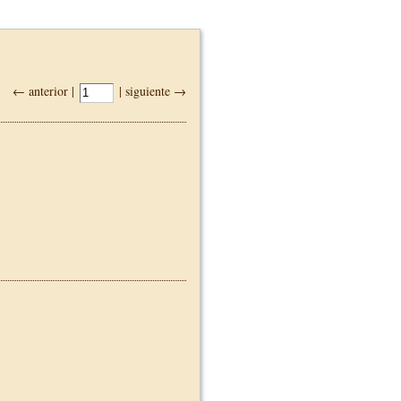
← anterior |
| siguiente →