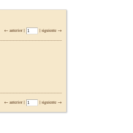
← anterior |
| siguiente →
← anterior |
| siguiente →