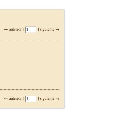
← anterior |
| siguiente →
← anterior |
| siguiente →