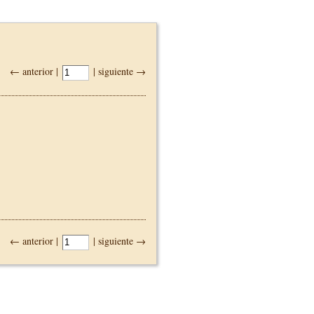
← anterior |
| siguiente →
← anterior |
| siguiente →