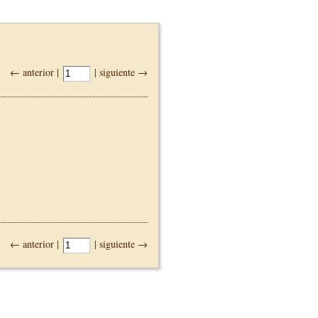
← anterior |
| siguiente →
← anterior |
| siguiente →