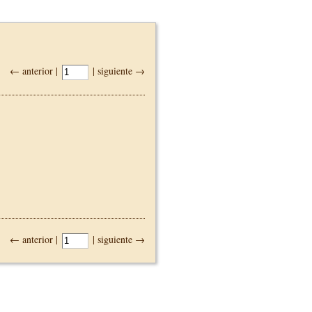
← anterior |
| siguiente →
← anterior |
| siguiente →