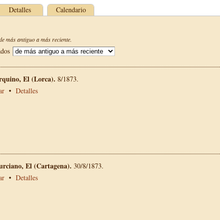
Detalles
Calendario
e más antiguo a más reciente.
ados
rquino, El (Lorca).
8/1873.
ar
•
Detalles
rciano, El (Cartagena).
30/8/1873.
ar
•
Detalles