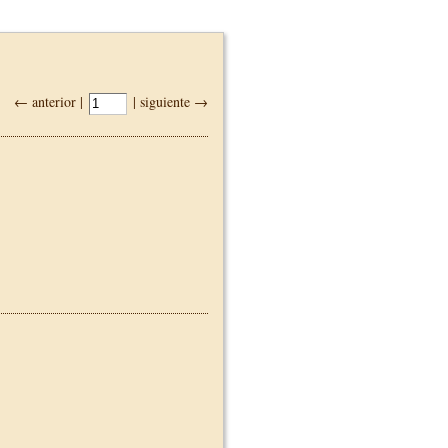
← anterior |
| siguiente →