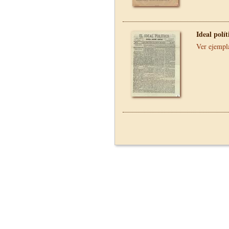
Ideal polí
Ver ejempl