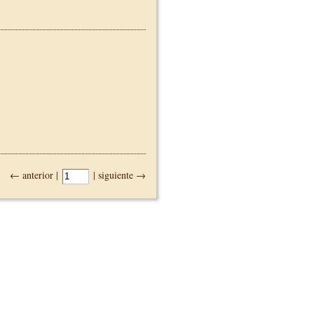
← anterior |
| siguiente →