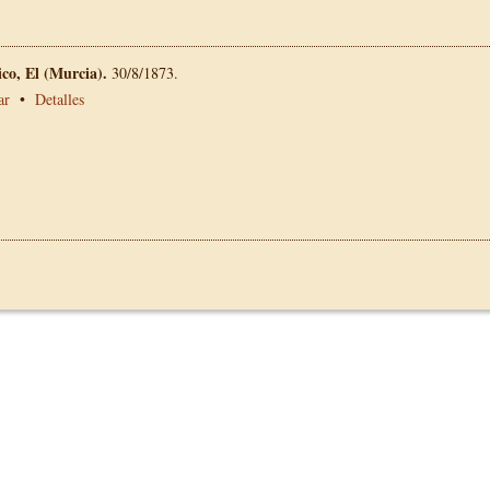
tico, El (Murcia).
30/8/1873.
ar
•
Detalles