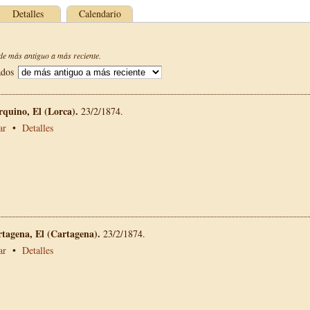
Detalles
Calendario
e más antiguo a más reciente.
ados
rquino, El (Lorca).
23/2/1874.
ar
•
Detalles
rtagena, El (Cartagena).
23/2/1874.
ar
•
Detalles