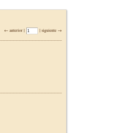
← anterior |
| siguiente →