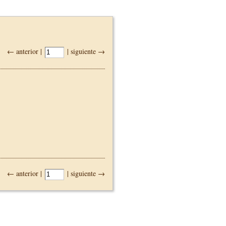
← anterior |
| siguiente →
← anterior |
| siguiente →