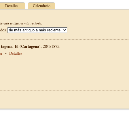
Detalles
Calendario
e más antiguo a más reciente.
ados
rtagena, El (Cartagena).
28/1/1875.
ar
•
Detalles