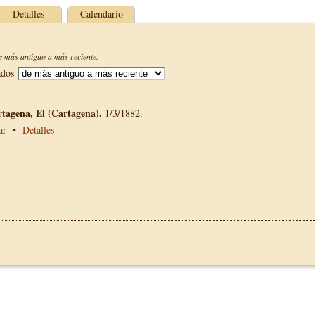
Detalles
Calendario
 más antiguo a más reciente.
ados
rtagena, El (Cartagena).
1/3/1882.
ar
•
Detalles