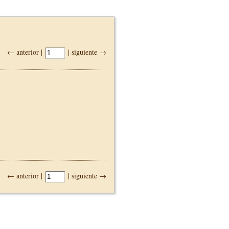
← anterior |
| siguiente →
← anterior |
| siguiente →