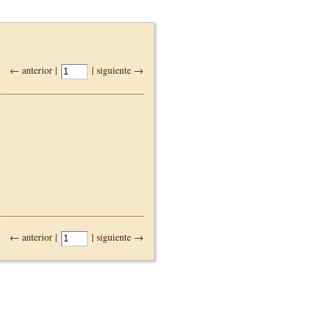
← anterior |
| siguiente →
← anterior |
| siguiente →