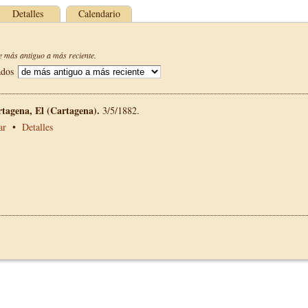
Detalles
Calendario
 más antiguo a más reciente.
ados
rtagena, El (Cartagena).
3/5/1882.
ar
•
Detalles