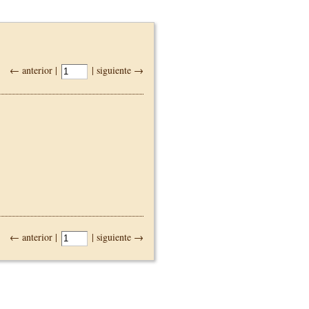
← anterior |
| siguiente →
← anterior |
| siguiente →