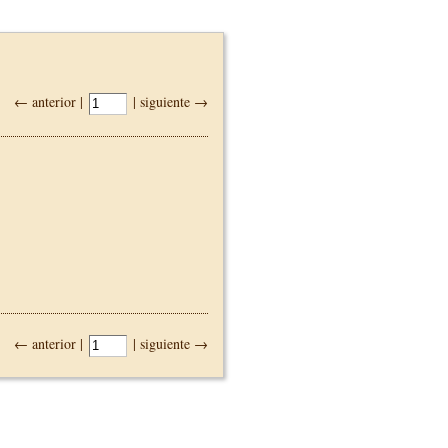
← anterior |
| siguiente →
← anterior |
| siguiente →