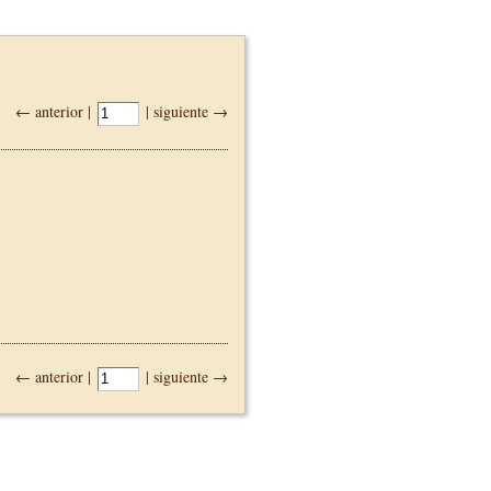
← anterior |
| siguiente →
← anterior |
| siguiente →